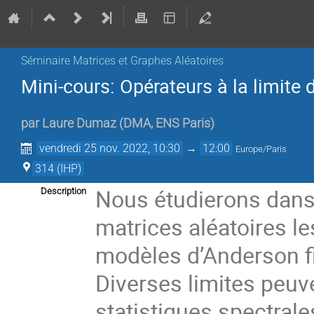
Séminaire Matrices et Graphes Aléatoires
Mini-cours: Opérateurs à la limite 
par
Laure Dumaz
(
DMA, ENS Paris
)
vendredi 25 nov. 2022, 10:30
→
12:00
Europe/Paris
314 (IHP)
Nous étudierons dans
Description
matrices aléatoires l
modèles d’Anderson fi
Diverses limites peuv
statistiques spectral