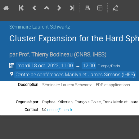
Séminaire Laurent Schwartz
Cluster Expansion for the Hard Sp
par
Prof.
Thierry Bodineau
(
CNRS, IHES
)
mardi 18 oct. 2022, 11:00
→
12:00
Europe/Paris
Centre de conférences Marilyn et James Simons (IHES)
Séminaire Laurent Schwartz -- EDP et applications
Description
Organisé par
Raphael Krikorian, François Golse, Frank Merle et Lau
Contact
cecile@ihes.fr