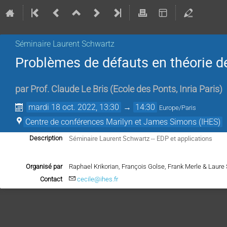
Séminaire Laurent Schwartz
Problèmes de défauts en théorie d
par
Prof.
Claude Le Bris
(
Ecole des Ponts, Inria Paris
)
mardi 18 oct. 2022, 13:30
→
14:30
Europe/Paris
Centre de conférences Marilyn et James Simons (IHES)
Séminaire Laurent Schwartz -- EDP et applications
Description
Organisé par
Raphael Krikorian, François Golse, Frank Merle & Laur
Contact
cecile@ihes.fr