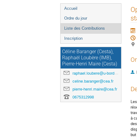
Menu
Op
Accueil
de
st
Ordre du jour
l'événement
Liste des Contributions
Inscription
Céline Baranger (Cesta),
Raphaël Loubère (IMB),
Or
Pierre-Henri Maire (Cesta)
raphael.loubere@u-bordeaux.fr
celine.baranger@cea.fr
De
pierre-henri.maire@cea.fr
0675312998
Les
rés
tra
à c
des
dis
but