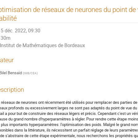
timisation de réseaux de neurones du point de v
abilité
5 déc. 2022, 09:30
30m
Institut de Mathématiques de Bordeaux
ateur
Bilel Bensaïd
(
IMB/CEA
)
scription
 réseaux de neurones ont récemment été utilisés pour remplacer des parties de 
eaux profonds ou excessivement larges ne sont pas adaptés du point de vue du 
vail a pour but de construire des réseaux légers et précis. Cependant c'est un vér
ause du grand nombre d'hyperparamètres à régler. Pour rendre cette étape moins
 plus importants hyperparamètres: l'optimisation des poids. Malgré le grand no
ponibles dans la littérature, ils nécessitent un parfait réglage de leurs paramètre
 de s'abstraire de cette étape expérimentale, nous recherchons les propriétés q