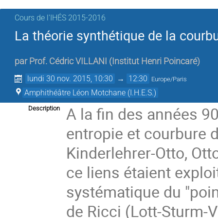
Cours de l'IHÉS­­ 2015-2016
La théorie synthétique de la courbu
par
Prof.
Cédric VILLANI
(
Institut Henri Poincaré
)
lundi 30 nov. 2015, 10:30
→
12:30
Europe/Paris
Amphithéâtre Léon Motchane (I.H.E.S.)
A la fin des années 90,
Description
entropie et courbure d
Kinderlehrer-Otto, Otto
ce liens étaient exploi
systématique du "poin
de Ricci (Lott-Sturm-V