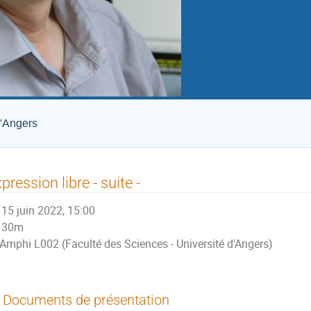
d'Angers
pression libre - suite -
15 juin 2022, 15:00
30m
Amphi L002 (Faculté des Sciences - Université d'Angers)
Documents de présentation