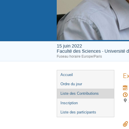
15 juin 2022
Faculté des Sciences - Université 
Fuseau horaire Europe/Paris
Menu
Ex
Accueil
de
Ordre du jour
l'événement
Liste des Contributions
Inscription
Liste des participants