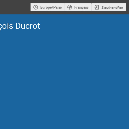
Europe/Paris
Français
S'authentifier
çois Ducrot