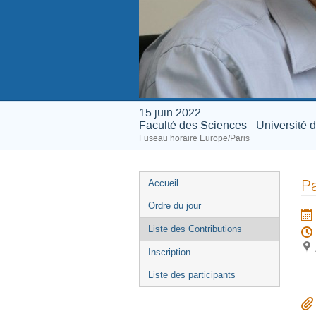
15 juin 2022
Faculté des Sciences - Université 
Fuseau horaire Europe/Paris
Menu
P
Accueil
de
Ordre du jour
l'événement
Liste des Contributions
Inscription
Liste des participants