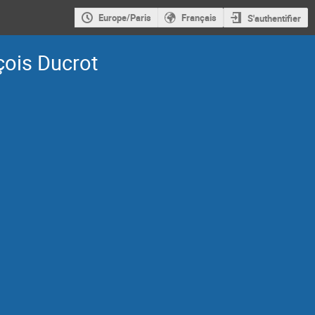
Europe/Paris
Français
S'authentifier
çois Ducrot