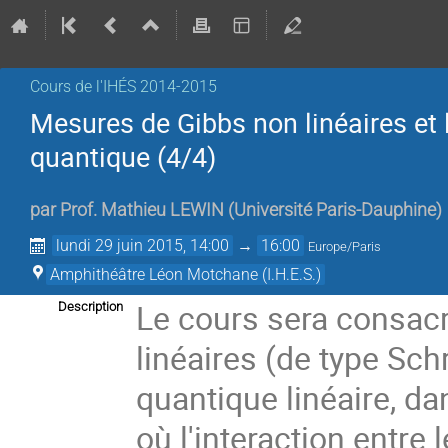
Cours de l'IHÉS­­ 2014-2015
Mesures de Gibbs non linéaires et 
quantique (4/4)
par
Prof.
Mathieu LEWIN
(
Université Paris-Dauphine
)
lundi 29 juin 2015, 14:00
→
16:00
Europe/Paris
Amphithéâtre Léon Motchane (I.H.E.S.)
Le cours sera consacr
Description
linéaires (de type Schr
quantique linéaire, d
où l'interaction entre 