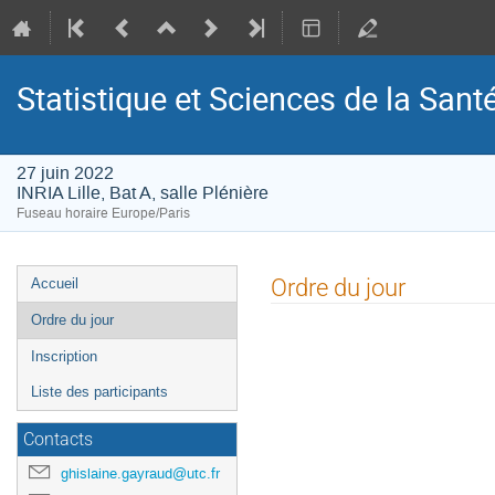
Statistique et Sciences de la Sant
27 juin 2022
INRIA Lille, Bat A, salle Plénière
Fuseau horaire Europe/Paris
Menu
Ordre du jour
Accueil
de
Ordre du jour
l'événement
Inscription
Liste des participants
Contacts
ghislaine.gayraud@utc.fr