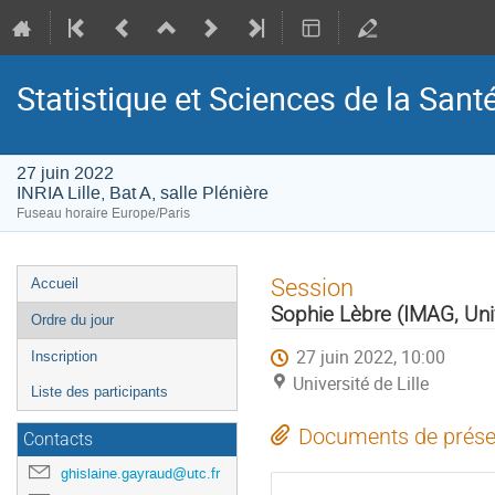
Statistique et Sciences de la Sant
27 juin 2022
INRIA Lille, Bat A, salle Plénière
Fuseau horaire Europe/Paris
Menu
Session
Accueil
de
Sophie Lèbre (IMAG, Univ
Ordre du jour
l'événement
27 juin 2022, 10:00
Inscription
Université de Lille
Liste des participants
Documents de prése
Contacts
ghislaine.gayraud@utc.fr