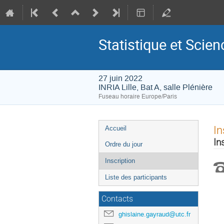
Statistique et Scien
27 juin 2022
INRIA Lille, Bat A, salle Plénière
Fuseau horaire Europe/Paris
Menu
In
Accueil
de
In
Ordre du jour
l'événement
Inscription
Liste des participants
Contacts
ghislaine.gayraud@utc.fr