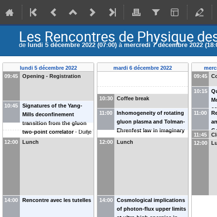
Les Rencontres de Physique des
de
lundi 5 décembre 2022 (07:00)
à
mercredi 7 décembre 2022 (18:
lundi 5 décembre 2022
mardi 6 décembre 2022
merc
09:45
Opening - Registration
09:45
Co
10:15
Qu
10:30
Coffee break
M
10:45
Signatures of the Yang-
co
11:00
Inhomogeneity of rotating
11:00
Re
Mills deconfinement
le
gluon plasma and Tolman-
an
transition from the gluon
Ro
Ehrenfest law in imaginary
Go
two-point correlator
-
Duifje
11:45
Cl
time
-
Maxim Chernodub
van Egmond
(
CPHT Ecole
12:00
Lunch
12:00
Lunch
12:00
L
(
CNRS, Université de Tours,
Polytechnique
)
France
)
14:00
Rencontre avec les tutelles
14:00
Cosmological implications
of photon-flux upper limits