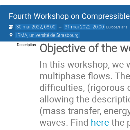
Fourth Workshop on Compressible
30 mai 2022, 08:00
→
31 mai 2022, 20:00
Europe/Paris
IRMA, université de Strasbourg
Objective of the 
Description
In this workshop, we 
multiphase flows. The
difficulties, (rigorou
allowing the descript
(mass transfer, energ
waves. Find
here
the 