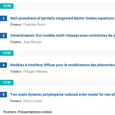
10:00
Well-posedness of partially congested Navier-Stokes equations
2
Orateur
:
Charlotte Perrin
Généralisation d'un modèle multi-vitesses avec contraintes de m
3
Orateur
:
Jean Bussac
12:00
Modèles à interface diffuse pour la modélisation des phénomèn
4
Orateur
:
Philippe Villedieu
15:00
Two-scale dynamic polydisperse reduced order model for two-p
5
Orateur
:
Arthur Loison
Posters: Présentations orales