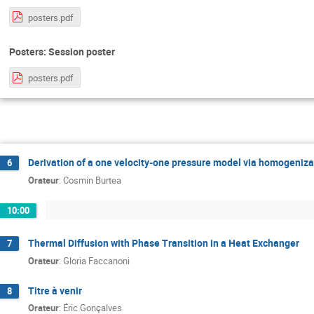
posters.pdf
Posters: Session poster
posters.pdf
Derivation of a one velocity-one pressure model via homogeniza
6
Orateur
:
Cosmin Burtea
10:00
Thermal Diffusion with Phase Transition in a Heat Exchanger
7
Orateur
:
Gloria Faccanoni
Titre à venir
8
Orateur
:
Éric Gonçalves