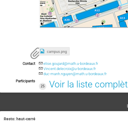
campus.png
Contact
elise.goujard@math.u-bordeaux.fr
Vincent.delecroix@u-bordeaux.fr
duc-manh.nguyen@math.u-bordeaux.fr
Participants
Voir la liste complè
25
Resto: haut-carré