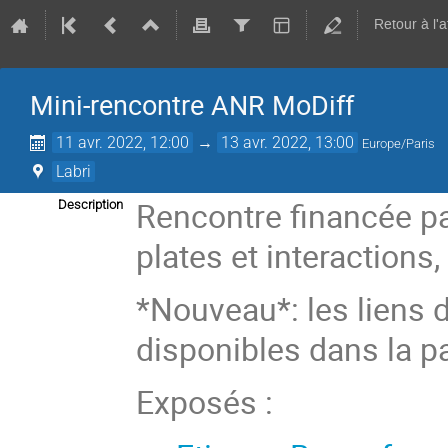
Retour à l'
Mini-rencontre ANR MoDiff
11 avr. 2022, 12:00
→
13 avr. 2022, 13:00
Europe/Paris
Labri
Rencontre financée pa
Description
plates et interactions
*Nouveau*: les liens 
disponibles dans la 
Exposés :