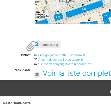
campus.png
Contact
elise.goujard@math.u-bordeaux.fr
Vincent.delecroix@u-bordeaux.fr
duc-manh.nguyen@math.u-bordeaux.fr
Participants
Voir la liste complè
25
Resto: haut-carré