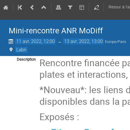
Retour à l'
Mini-rencontre ANR MoDiff
11 avr. 2022, 12:00
→
13 avr. 2022, 13:00
Europe/Paris
Labri
Rencontre financée pa
Description
plates et interactions
*Nouveau*: les liens 
disponibles dans la 
Exposés :