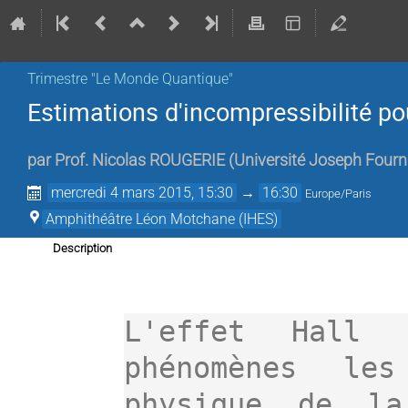
Trimestre "Le Monde Quantique"
Estimations d'incompressibilité po
par
Prof.
Nicolas ROUGERIE
(
Université Joseph Fourni
mercredi 4 mars 2015, 15:30
→
16:30
Europe/Paris
Amphithéâtre Léon Motchane (IHES)
Description
L'effet Hall 
phénomènes le
physique de la