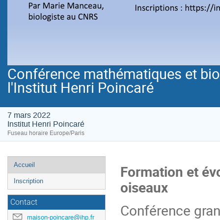
Conférence mathématiques et biolo
l'Institut Henri Poincaré
7 mars 2022
Institut Henri Poincaré
Fuseau horaire Europe/Paris
Menu
Accueil
Formation et év
de
Inscription
oiseaux
l'événement
Contact
Conférence grand
maison-poincare@ihp.fr