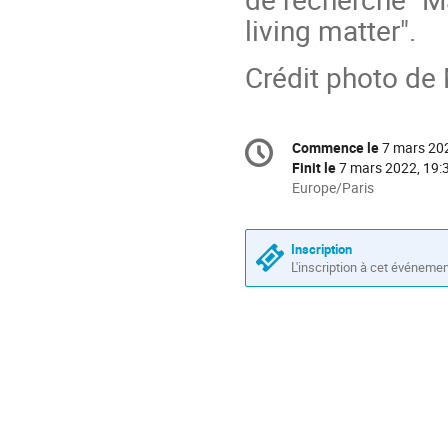
living matter".
Crédit photo de
Information
Commence le
7 mars 20
Date/Heure
de
Finit le
7 mars 2022, 19:
la
Toutes
Europe/Paris
les
conférence
horaires
sont
Inscription
en
L'inscription à cet événeme
Europe/Paris