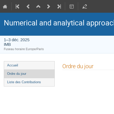
Numerical and analytical approac
1–3 déc. 2025
IMB
Fuseau horaire Europe/Paris
Menu
Ordre du jour
Accueil
de
Ordre du jour
l'événement
Liste des Contributions