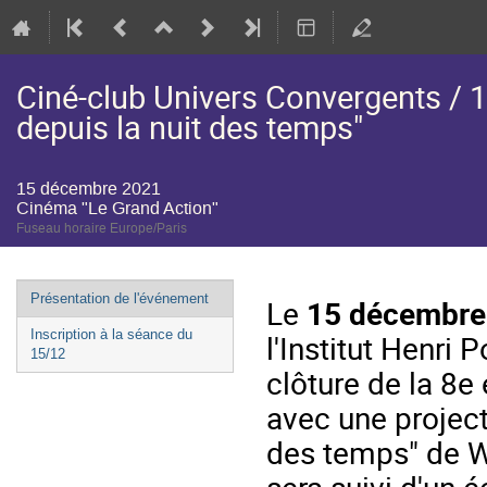
Ciné-club Univers Convergents / 1
depuis la nuit des temps"
15 décembre 2021
Cinéma "Le Grand Action"
Fuseau horaire Europe/Paris
Menu
Présentation de l'événement
Le
15 décembre
de
Inscription à la séance du
l'Institut Henri
l'événement
15/12
clôture de la 8e
avec une project
des temps" de W
sera suivi d'un 