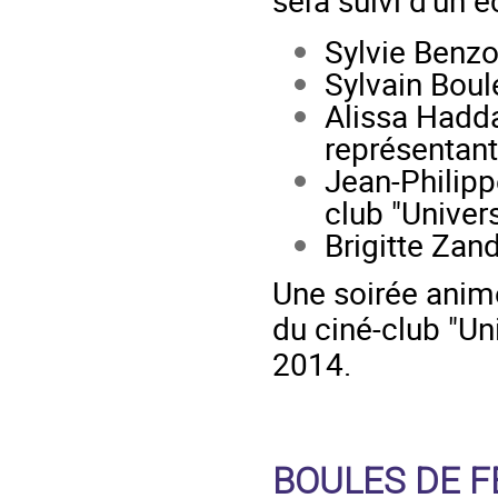
Sylvie Benzon
Sylvain Boul
Alissa Haddaj
représentan
Jean-Philipp
club "Univer
Brigitte Zan
Une soirée anim
du ciné-club "Un
2014.
BOULES DE F