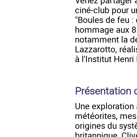
Venez partager a
ciné-club pour u
"Boules de feu :
hommage aux 8 a
notamment la de
Lazzarotto, réal
à l'Institut Henr
Présentation d
Une exploration 
météorites, mes
origines du sys
britannique, Cl