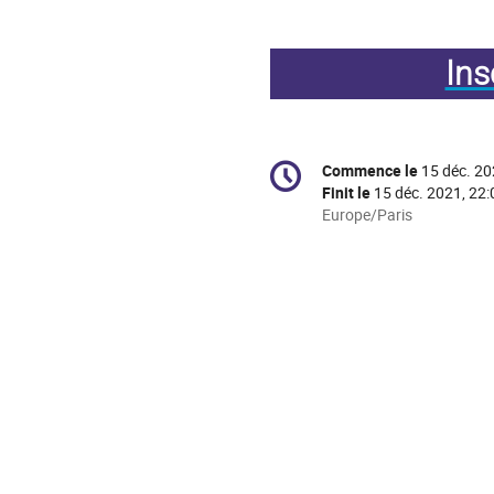
Ins
Information
Commence le
15 déc. 20
Date/Heure
de
Finit le
15 déc. 2021, 22:
la
Toutes
Europe/Paris
les
conférence
horaires
sont
en
Europe/Paris