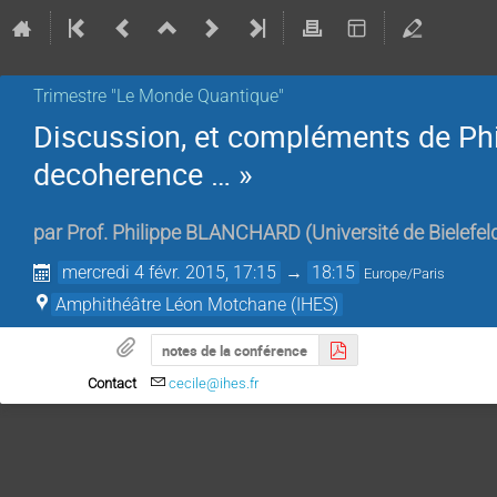
Trimestre "Le Monde Quantique"
Discussion, et compléments de Ph
decoherence … »
par
Prof.
Philippe BLANCHARD
(
Université de Bielefel
mercredi 4 févr. 2015, 17:15
→
18:15
Europe/Paris
Amphithéâtre Léon Motchane (IHES)
notes de la conférence
Contact
cecile@ihes.fr