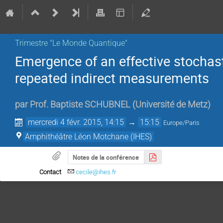
Trimestre "Le Monde Quantique"
Emergence of an effective stocha
repeated indirect measurements
par
Prof.
Baptiste SCHUBNEL
(
Université de Metz
)
mercredi 4 févr. 2015, 14:15
→
15:15
Europe/Paris
Amphithéâtre Léon Motchane (IHES)
Notes de la conférence
Contact
cecile@ihes.fr