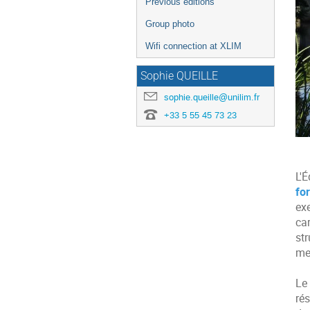
Previous editions
Group photo
Wifi connection at XLIM
Sophie QUEILLE
sophie.queille@unilim.fr
+33 5 55 45 73 23
L'
fo
ex
ca
st
me
Le
rés