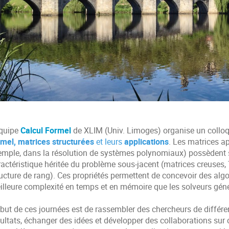
Équipe
Calcul Formel
de XLIM (Univ. Limoges) organise un colloq
rmel, matrices structurées
et leurs
applications
. Les matrices a
emple, dans la résolution de systèmes polynomiaux) possèdent 
ractéristique héritée du problème sous-jacent (matrices creuse
ructure de rang). Ces propriétés permettent de concevoir des alg
illeure complexité en temps et en mémoire que les solveurs géné
 but de ces journées est de rassembler des chercheurs de différ
ultats, échanger des idées et développer des collaborations sur 