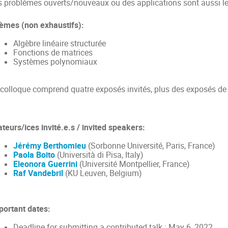
s problèmes ouverts/nouveaux ou des applications sont aussi l
èmes (non exhaustifs):
Algèbre linéaire structurée
Fonctions de matrices
Systèmes polynomiaux
 colloque comprend quatre exposés invités, plus des exposés de 
teurs/ices invité.e.s / invited speakers:
Jérémy Berthomieu
(Sorbonne Université, Paris, France)
Paola Boito
(Università di Pisa, Italy)
Eleonora Guerrini
(Université Montpellier, France)
Raf Vandebril
(KU Leuven, Belgium)
portant dates:
Deadline for submitting a contributed talk : May 6, 2022