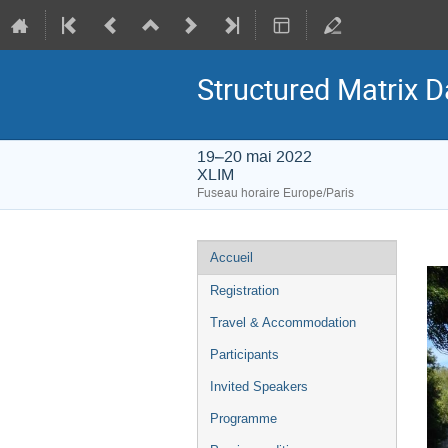
Structured Matrix 
19–20 mai 2022
XLIM
Fuseau horaire Europe/Paris
Menu
Accueil
de
Registration
l'événement
Travel & Accommodation
Participants
Invited Speakers
Programme