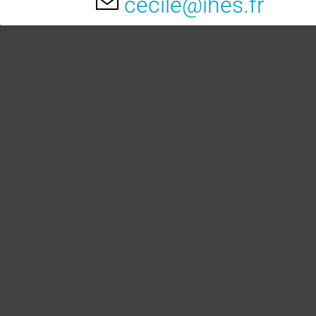
cecile@ihes.fr