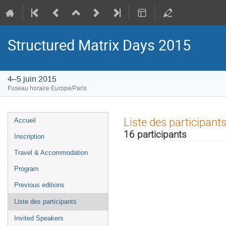
Structured Matrix Days 2015
4–5 juin 2015
Fuseau horaire Europe/Paris
Menu
Liste des participant
Accueil
de
16 participants
Inscription
l'événement
Travel & Accommodation
Program
Previous editions
Liste des participants
Invited Speakers