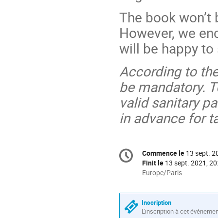
The book won’t b
However, we enco
will be happy to 
According to the
be mandatory. To
valid sanitary p
in advance for t
Information
Commence le
13 sept. 2
Date/Heure
de
Finit le
13 sept. 2021, 20
la
Toutes
Europe/Paris
les
conférence
horaires
sont
Inscription
en
L'inscription à cet événeme