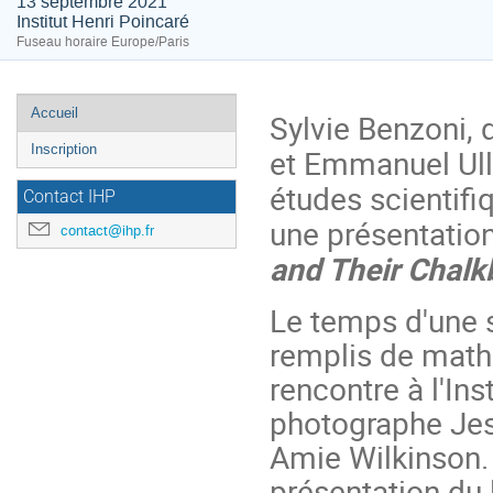
13 septembre 2021
Institut Henri Poincaré
Fuseau horaire Europe/Paris
Menu
Accueil
Sylvie Benzoni, d
de
Inscription
et Emmanuel Ullm
l'événement
études scientifiq
Contact IHP
une présentation
contact@ihp.fr
and Their Chalk
Le temps d'une s
remplis de math
rencontre à l'In
photographe Jes
Amie Wilkinson
présentation du 