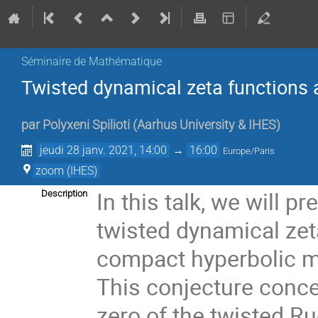
Séminaire de Mathématique
Twisted dynamical zeta functions a
par
Polyxeni Spilioti
(
Aarhus University & IHES
)
jeudi 28 janv. 2021, 14:00
→
16:00
Europe/Paris
zoom (IHES)
In this
talk
, we will p
Description
twisted dynamical zet
compact hyperbolic ma
This conjecture conce
zero of the twisted Ru