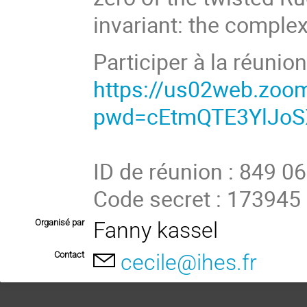
invariant: the complex
Participer à la réuni
https://us02web.zoo
pwd=cEtmQTE3YlJo
ID de réunion : 849 0
Code secret : 173945
Organisé par
Fanny kassel
Contact
cecile@ihes.fr