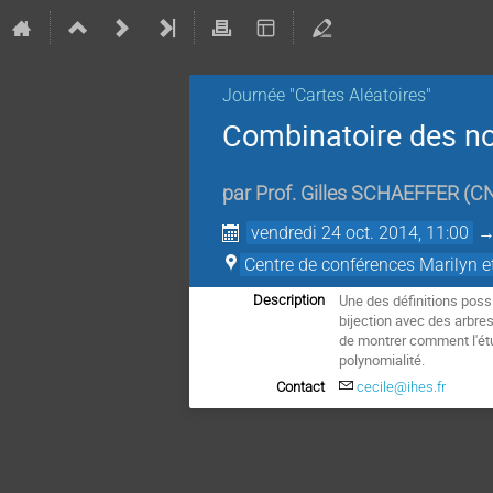
Journée "Cartes Aléatoires"
Combinatoire des n
par
Prof.
Gilles SCHAEFFER
(
CN
vendredi 24 oct. 2014, 11:00
Centre de conférences Marilyn e
Une des définitions poss
Description
bijection avec des arbres
de montrer comment l'étu
polynomialité.
Contact
cecile@ihes.fr