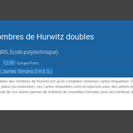
ombres de Hurwitz doubles
RS, Ecole polytechnique
)
→
12:00
Europe/Paris
t James Simons (I.H.E.S.)
ibles des nombres de Hurwitz est qu'ils comptent certaines cartes étiquetées. 
 plans (ou ordonnés), ces cartes étiquetées sont en bijection avec des arbres ét
de de ces arbres permet de d'obtenir de nouvelles formules pour les nombres de