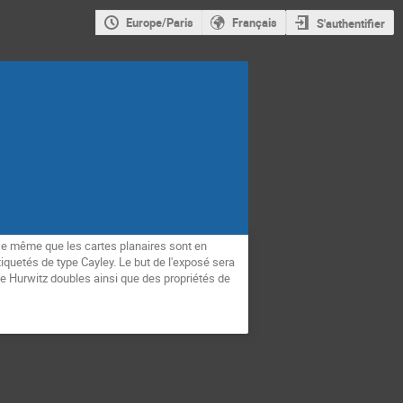
Europe/Paris
Français
S'authentifier
De même que les cartes planaires sont en 
iquetés de type Cayley. Le but de l'exposé sera 
 Hurwitz doubles ainsi que des propriétés de 