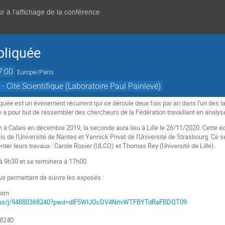
r à l'affichage de la conférence
pliquée
7:00
Europe/Paris
- Cité Scientifique (Laboratoire Paul Painlevé)
quée est un évènement récurrent qui se déroule deux fois par an dans l'un des 
e a pour but de rassembler des chercheurs de la Fédération travaillant en ana
 à Calais en décembre 2019, la seconde aura lieu à Lille le 26/11/2020. Cette éd
is de l'Université de Nantes et Yannick Privat de l'Université de Strasbourg. Ce
nter leurs travaux : Carole Rosier (ULCO) et Thomas Rey (Université de Lille).
à 9h30 et se terminera à 17h00
ous permettant de suivre les exposés :
Zoom
.zoom.us/j/94880368240?pwd=dlF5WlJOcDV4NitvWTFBYTdRaFBDQT09
 8240