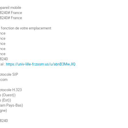
ppareil mobile
8240# France
8240# France
fonction de votre emplacement
nce
nce
nce
nce
nce
 8240
al :
https://univ-lille-fr.zoom.us/u/abnB3MwJlQ
rotocole SIP
.com
protocole H.323
s (Ouest))
s (Est))
dam Pays-Bas)
agne)
 8240