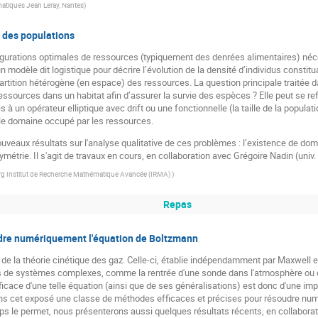
atiques Jean Leray, Nantes
)
 des populations
figurations optimales de ressources (typiquement des denrées alimentaires) néc
n modèle dit logistique pour décrire l’évolution de la densité d’individus constitu
partition hétérogène (en espace) des ressources. La question principale traitée d
ssources dans un habitat afin d’assurer la survie des espèces ? Elle peut se r
à un opérateur elliptique avec drift ou une fonctionnelle (la taille de la populati
s le domaine occupé par les ressources.
eaux résultats sur l'analyse qualitative de ces problèmes : l’existence de dom
ymétrie. Il s'agit de travaux en cours, en collaboration avec Grégoire Nadin (univ. 
urg Institut de Recherche Mathématique Avancée (IRMA)
)
Repas
dre numériquement l'équation de Boltzmann
s de la théorie cinétique des gaz. Celle-ci, établie indépendamment par Maxwell
es de systèmes complexes, comme la rentrée d'une sonde dans l'atmosphère ou
cace d'une telle équation (ainsi que de ses généralisations) est donc d'une imp
s cet exposé une classe de méthodes efficaces et précises pour résoudre numé
ps le permet, nous présenterons aussi quelques résultats récents, en collaborat