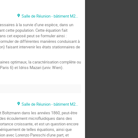
Salle de Réunion - bâtiment M2 - Cité Scientifique
essaires à la survie d’une espèce, dans un
ant cette population. Cette équation fait
ans cet exposé peut se formuler ainsi :
eformuler de différentes manières conduisant à
on) faisant intervenir les états stationnaires de
aines optimaux, la caractérisation complète ou
Paris 6) et Idriss Mazari (univ. Wien).
Salle de Réunion - bâtiment M2 - Cité Scientifique
 et Boltzmann dans les années 1860, peut-être
 des écoulement microfluidiques dans des
ortance croissante, et est un question encore
riquement de telles équations, ainsi que
ion avec Lorenzo Pareschi d'une part, et