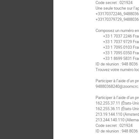
Code secret : 021924
Une seule touche sur l’a
+33170372246,,9488036
+33170379729,,9488036
Composez un numéro en 
+33 1 7037 2246 Fra
+33 1 7037 9729 Fra
+33 1 7095 0103 Fra
+33 1 7095 0350 Fra
+33 1 8699 5831 Fra
ID de réunion : 948 8036
Trouvez votre numéro loc
Participer à l’aide d’un p
94880368240@zoomcrc
Participer à l’aide d’un 
162.255.37.11 (États-Uni
162.255.36.11 (États-Uni
213.19.144.110 (Amster
213.244.140.110 (Allem
Code secret : 021924
ID de réunion : 948 8036