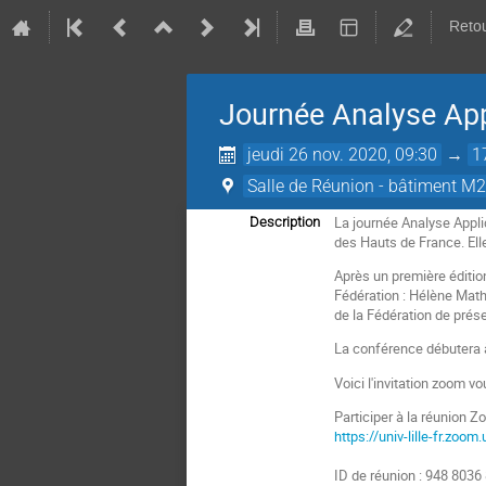
Retou
Journée Analyse Ap
jeudi 26 nov. 2020, 09:30
→
1
Salle de Réunion - bâtiment M2 
La journée Analyse Appli
Description
des Hauts de France. Ell
Après un première édition
Fédération : Hélène Math
de la Fédération de prése
La conférence débutera 
Voici l'invitation zoom v
Participer à la réunion 
https://univ-lille-fr
ID de réunion : 948 8036