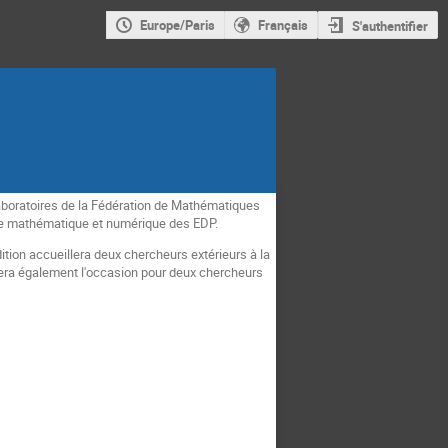
Europe/Paris
Français
S'authentifier
laboratoires de la Fédération de Mathématiques
lyse mathématique et numérique des EDP.
ition accueillera deux chercheurs extérieurs à la
 sera également l'occasion pour deux chercheurs