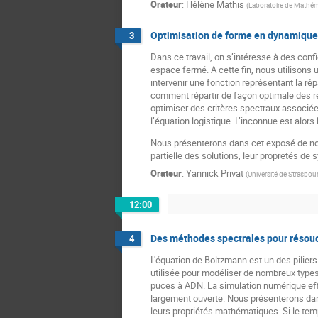
Orateur
:
Hélène Mathis
(
Laboratoire de Mathém
Optimisation de forme en dynamique
3
Dans ce travail, on s’intéresse à des con
espace fermé. A cette fin, nous utilisons u
intervenir une fonction représentant la ré
comment répartir de façon optimale des re
optimiser des critères spectraux associées 
l’équation logistique. L’inconnue est alor
Nous présenterons dans cet exposé de nouv
partielle des solutions, leur propretés de s
Orateur
:
Yannick Privat
(
Université de Strasbo
12:00
Des méthodes spectrales pour résou
4
L'équation de Boltzmann est un des pilier
utilisée pour modéliser de nombreux typ
puces à ADN. La simulation numérique effi
largement ouverte. Nous présenterons dan
leurs propriétés mathématiques. Si le tem