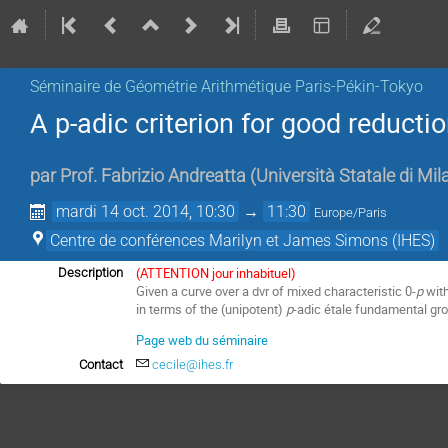
Séminaire de Géométrie Arithmétique Paris-Pékin-Tokyo
A p-adic criterion for good reducti
par
Prof.
Fabrizio Andreatta
(
Università Statale di Mil
mardi 14 oct. 2014, 10:30
→
11:30
Europe/Paris
Centre de conférences Marilyn et James Simons (IHES)
(ATTENTION jour inhabituel)
Description
Given a curve over a dvr of mixed characteristic 0-
p
with
in terms of the (unipotent)
p
-adic étale fundamental grou
Page web du séminaire
Contact
cecile@ihes.fr