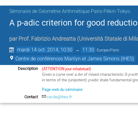
Séminaire de Géométrie Arithmétique Paris-Pékin-Tokyo
A p-adic criterion for good reducti
par
Prof.
Fabrizio Andreatta
(
Università Statale di Mil
mardi 14 oct. 2014, 10:30
→
11:30
Europe/Paris
Centre de conférences Marilyn et James Simons (IHES)
(ATTENTION jour inhabituel)
Description
Given a curve over a dvr of mixed characteristic 0-
p
with
in terms of the (unipotent)
p
-adic étale fundamental grou
Page web du séminaire
Contact
cecile@ihes.fr