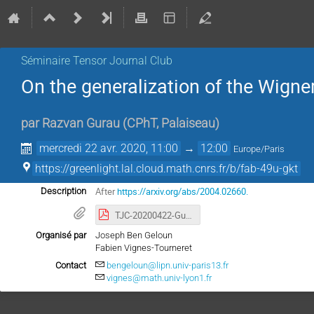
Séminaire Tensor Journal Club
On the generalization of the Wigne
par
Razvan Gurau
(
CPhT, Palaiseau
)
mercredi 22 avr. 2020, 11:00
→
12:00
Europe/Paris
https://greenlight.lal.cloud.math.cnrs.fr/b/fab-49u-gkt
After
https://arxiv.org/abs/2004.02660.
Description
TJC-20200422-Gurau.pdf
Organisé par
Joseph Ben Geloun
Fabien Vignes-Tourneret
Contact
bengeloun@lipn.univ-paris13.fr
vignes@math.univ-lyon1.fr