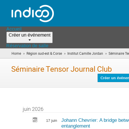
Accueil
Créer un événement
Réservation de salle
»
»
»
Home
Région sud-est & Corse
Institut Camille Jordan
Séminaire Te
Séminaire Tensor Journal Club
Créer un événe
juin 2026
Johann Chevrier: A bridge betwe
17 juin
entanglement