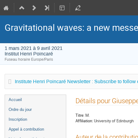
Gravitational waves: a new messen
1 mars 2021 à 9 avril 2021
Institut Henri Poincaré
Fuseau horaire Europe/Paris
Institute Henri Poincaré Newsletter : Subscribe to follow
Menu
Détails pour Giusep
Accueil
de
Ordre du jour
l'événement
Titre:
M.
Inscription
Affiliation:
University of Edinburgh
Appel à contribution
Auteur de la contributi