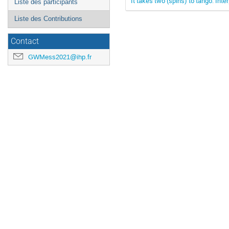
It takes two (spins) to tango: Int
Liste des participants
Liste des Contributions
Contact
GWMess2021@ihp.fr