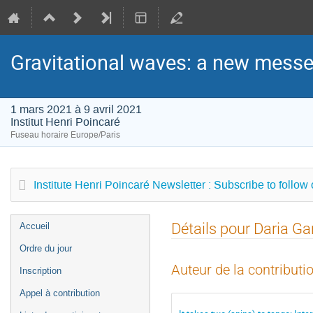
Gravitational waves: a new messen
1 mars 2021 à 9 avril 2021
Institut Henri Poincaré
Fuseau horaire Europe/Paris
Institute Henri Poincaré Newsletter : Subscribe to follow
Menu
Détails pour Daria G
Accueil
de
Ordre du jour
l'événement
Auteur de la contributi
Inscription
Appel à contribution