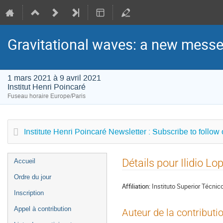
Gravitational waves: a new messen
1 mars 2021 à 9 avril 2021
Institut Henri Poincaré
Fuseau horaire Europe/Paris
Institute Henri Poincaré Newsletter : Subscribe to follow
Menu
Détails pour Ilidio Lo
Accueil
de
Ordre du jour
l'événement
Affiliation:
Instituto Superior Técnic
Inscription
Appel à contribution
Auteur de la contributi