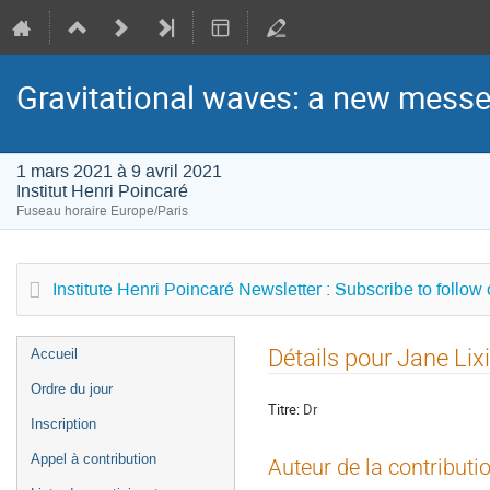
Gravitational waves: a new messen
1 mars 2021 à 9 avril 2021
Institut Henri Poincaré
Fuseau horaire Europe/Paris
Institute Henri Poincaré Newsletter : Subscribe to follow
Menu
Détails pour Jane Lix
Accueil
de
Ordre du jour
l'événement
Titre:
Dr
Inscription
Appel à contribution
Auteur de la contributi