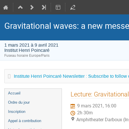
Gravitational waves: a new messen
1 mars 2021 à 9 avril 2021
Institut Henri Poincaré
Fuseau horaire Europe/Paris
Institute Henri Poincaré Newsletter : Subscribe to follow
Menu
Lecture: Gravitationa
Accueil
de
Ordre du jour
9 mars 2021, 16:00
l'événement
Inscription
2h 30m
Amphitheater Darboux (Ins
Appel à contribution