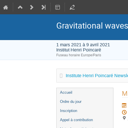
Gravitational waves
1 mars 2021 à 9 avril 2021
Institut Henri Poincaré
Fuseau horaire Europe/Paris
Institute Henri Poincaré Newsle
Menu
Mi
Accueil
de
Ordre du jour
l'événement
Inscription
Appel à contribution