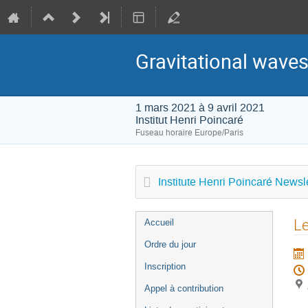
Gravitational waves
1 mars 2021 à 9 avril 2021
Institut Henri Poincaré
Fuseau horaire Europe/Paris
Institute Henri Poincaré Newsle
Menu
Le
Accueil
de
Ordre du jour
l'événement
Inscription
Appel à contribution