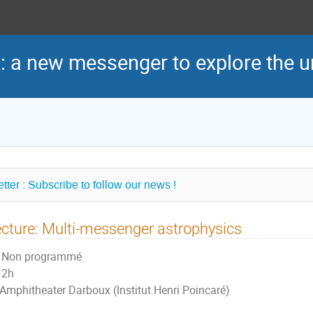
: a new messenger to explore the u
tter : Subscribe to follow our news !
cture: Multi-messenger astrophysics
Non programmé
2h
Amphitheater Darboux (Institut Henri Poincaré)