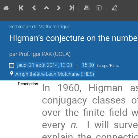
Séminaire de Mathématique
Higman’s conjecture on the number
par
Prof.
Igor PAK
(
UCLA
)
jeudi 21 août 2014, 13:00
→
15:00
Europe/Paris
Amphithéâtre Léon Motchane (IHES)
In 1960, Higman 
Description
conjugacy classes 
over the finite field 
every
n
. I will surv
explain the connectio