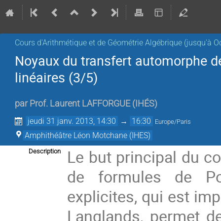
Cours d'Arithmétique et de Géométrie Algébrique (jusqu'à O
Noyaux du transfert automorphe d
linéaires (3/5)
par
Prof.
Laurent LAFFORGUE
(
IHÉS
)
jeudi 31 janv. 2013, 14:30
→
16:30
Europe/Paris
Amphithéâtre Léon Motchane (IHES)
Le but principal du c
Description
de formules de Po
explicites, qui est imp
Langlands, permet de