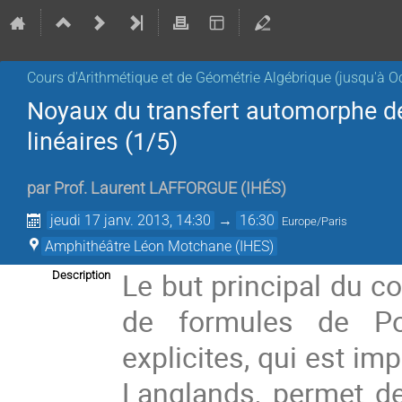
Cours d'Arithmétique et de Géométrie Algébrique (jusqu'à O
Noyaux du transfert automorphe d
linéaires (1/5)
par
Prof.
Laurent LAFFORGUE
(
IHÉS
)
jeudi 17 janv. 2013, 14:30
→
16:30
Europe/Paris
Amphithéâtre Léon Motchane (IHES)
Le but principal du c
Description
de formules de Po
explicites, qui est imp
Langlands, permet de