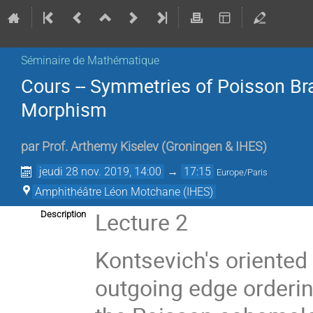
Séminaire de Mathématique
Cours -- Symmetries of Poisson Br
Morphism
par
Prof.
Arthemy Kiselev
(
Groningen & IHES
)
jeudi 28 nov. 2019, 14:00
→
17:15
Europe/Paris
Amphithéâtre Léon Motchane (IHES)
Lecture 2
Description
Kontsevich's oriented
outgoing edge orderin