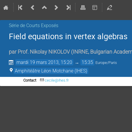
Série de Courts Exposés
Field equations in vertex algebras
par
Prof.
Nikolay NIKOLOV
(
INRNE, Bulgarian Academ
mardi 19 mars 2013, 15:20
→
15:35
Europe/Paris
Amphitéâtre Léon Motchane (IHES)
Contact
cecile@ihes.fr