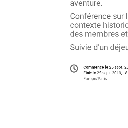
aventure.
Conférence sur la
contexte histori
des membres et 
Suivie d'un déjeu
Information
Commence le
25 sept. 2
Date/Heure
de
Finit le
25 sept. 2019, 18
la
Toutes
Europe/Paris
les
conférence
horaires
sont
en
Europe/Paris