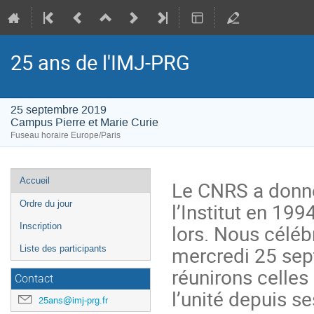
25 ans de l'IMJ-PRG
25 septembre 2019
Campus Pierre et Marie Curie
Fuseau horaire Europe/Paris
Menu
Accueil
Le CNRS a donné 
de
l’Institut en 1
Ordre du jour
l'événement
lors. Nous céléb
Inscription
mercredi 25 sep
Liste des participants
réunirons celles 
Contact
l’unité depuis s
25ans@imj-prg.fr