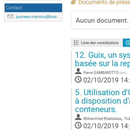
Documents de prése
Contact
journees-mathrice@listes.mathrice.fr
Aucun document.
Liste des contributions
12.
Guix, un sy
basée sur la rep
Pierre GAMBAROTTO
(
IMT
)
02/10/2019 14
5.
Utilisation d
à disposition d
conteneurs.
,
Mohammed Khabzaoui
Yva
02/10/2019 14