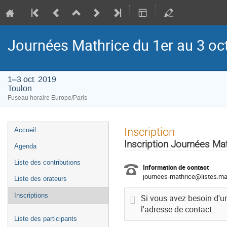
Journées Mathrice du 1er au 3 o
1–3 oct. 2019
Toulon
Fuseau horaire Europe/Paris
Menu
Inscription
Accueil
de
Inscription Journées Ma
Agenda
l'événement
Liste des contributions
Information de contact
journees-mathrice@listes.mat
Liste des orateurs
Inscriptions
Si vous avez besoin d'u
l'adresse de contact.
Liste des participants