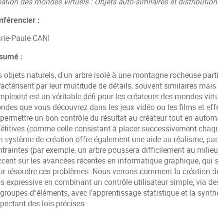
ation des mondes virtuels : Objets auto-similaires et distributio
nférencier :
rie-Paule CANI
sumé :
s objets naturels, d'un arbre isolé à une montagne rocheuse part
actérisent par leur multitude de détails, souvent similaires mais
mplexité est un véritable défi pour les créateurs des mondes vir
des que vous découvrez dans les jeux vidéo ou les films et effet
 permettre un bon contrôle du résultat au créateur tout en aut
pétitives (comme celle consistant à placer successivement chaque
n système de création offre également une aide au réalisme, par 
traintes (par exemple, un arbre poussera difficilement au milieu
ccent sur les avancées récentes en informatique graphique, qui s
ur résoudre ces problèmes. Nous verrons comment la création de
us expressive en combinant un contrôle utilisateur simple, via 
groupes d''éléments, avec l'apprentissage statistique et la synthè
pectant des lois précises.