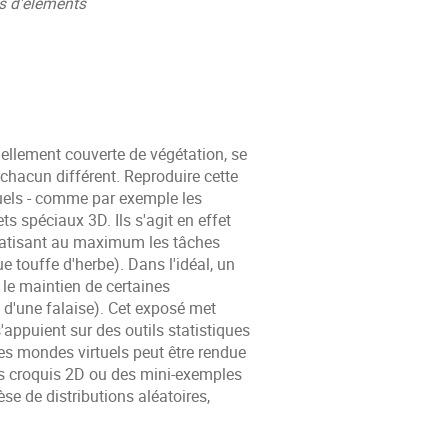
ns d'éléments
iellement couverte de végétation, se
 chacun différent. Reproduire cette
tuels - comme par exemple les
s spéciaux 3D. Ils s'agit en effet
omatisant au maximum les tâches
 touffe d'herbe). Dans l'idéal, un
le maintien de certaines
 d'une falaise). Cet exposé met
'appuient sur des outils statistiques
s mondes virtuels peut être rendue
des croquis 2D ou des mini-exemples
se de distributions aléatoires,