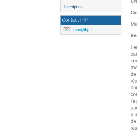
l'événement
Cré
Inscription
Co
Contact IHP
Ma
com@ihp.fr
Ré
Le
car
co
mon
de
ré
bo
con
l'a
po
pl
de 
res