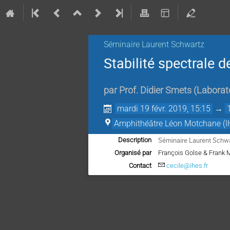
Séminaire Laurent Schwartz
Stabilité spectrale 
par
Prof.
Didier Smets
(
Laborato
mardi 19 févr. 2019, 15:15
→
Amphithéâtre Léon Motchane (I
Séminaire Laurent Schwar
Description
Organisé par
François Golse & Frank 
Contact
cecile@ihes.fr