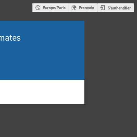
Europe/Paris
Français
S'authentifier
imates