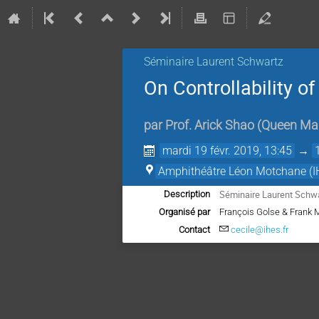
Séminaire Laurent Schwartz
On Controllability 
par
Prof.
Arick Shao
(
Queen Mar
mardi 19 févr. 2019, 13:45
→
Amphithéâtre Léon Motchane (I
Séminaire Laurent Schwar
Description
Organisé par
François Golse & Frank 
Contact
cecile@ihes.fr