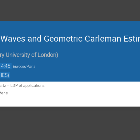
of Waves and Geometric Carleman Est
y University of London
)
14:45
Europe/Paris
HES)
tz -- EDP et applications
Merle